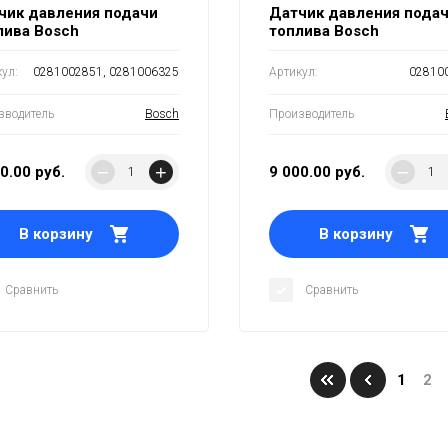
чик давления подачи
Датчик давления пода
лива Bosch
топлива Bosch
ул:
0281002851, 0281006325
Артикул:
02810
зводитель
Bosch
Производитель
−
+
−
00.00
руб.
9 000.00
руб.
В корзину
В корзину
Сравнить
Сравнить
1
2