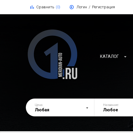
Сравнить
0
Логин
/
Регистрация
КАТАЛОГ
СИСТЕМА
ГРМ, НА
Цена:
Название:
РУЛЕВЫЕ
Любая
Любое
РЕЛЕ / Ф