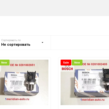
А
АЯ СИСТЕМА
И, РЕЗОНАТОРЫ, АМОРТИЗАТОРЫ БАГАЖНИКА
КА
Сортировать по
РАВЛЕНИЯ ДВС, АКПП ( МОЗГИ )
Не сортировать
ДНЫЕ ДАТЧИКИ (ЛЯМБДА ЗОНД)
New
Sale
New
 АБС
к управления
Выключатель багажника в
рониками Nissan
сборе 2 кнопки Nissan
, ТОПЛИВНАЯ СИСТЕМА
5 000.00 руб.
5 000.00 руб.
 СЦЕПЛЕНИЯ, ТОРМОЗОВ
корзину
В корзину
ЕССУАРЫ / НАКЛАДКИ / ПЛАСТИК