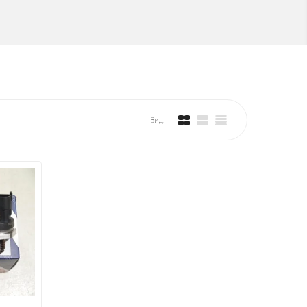
Вид:
Выключатель багажника в
Блок управления
сборе 1 кнопка Nissan
парктрониками Toy
4 000.00 руб.
7 000.00 руб.
В корзину
В корзину