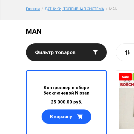
ПОДВЕСК
Главная
  /  
ДАТЧИКИ, ТОПЛИВНАЯ СИСТЕМА
  /  MAN
ВЫХЛОПН
ПАТРУБК
MAN
ЭЛЕКТРИ
Фильтр товаров
БЛОКИ УП
КИСЛОРО
Sale
ДАТЧИКИ
март-
Контроллер в сборе
Бло
oyota
бесключевой Nissan
паркт
ДАТЧИКИ
б.
25 000.00 руб.
2
СИСТЕМЫ
В корзину
В 
АВТОАКС