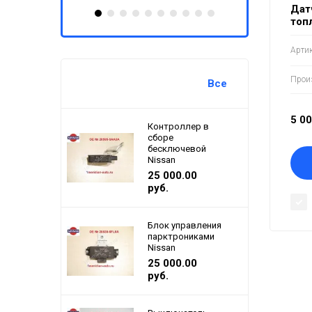
Дат
топ
Артик
Прои
Все
5 0
Контроллер в
сборе
бесключевой
Nissan
25 000.00
руб.
Блок управления
парктрониками
Nissan
25 000.00
руб.