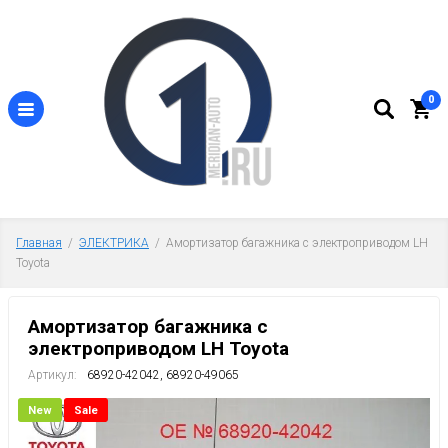
0
Главная
  /  
ЭЛЕКТРИКА
  /  Амортизатор багажника с электроприводом LH 
Toyota
Амортизатор багажника с
электроприводом LH Toyota
Артикул:
68920-42042, 68920-49065
New
Sale