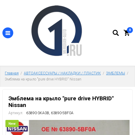
0
Главная
  /  
АВТОАКСЕССУАРЫ / НАКЛАДКИ / ПЛАСТИК
  /  
ЭМБЛЕМЫ
  /  
Эмблема на крыло "pure drive HYBRID" Nissan
Эмблема на крыло "pure drive HYBRID"
Nissan
Артикул:
63890-3KA0B, 63890-5BF0A
New